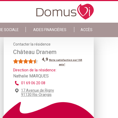
IE SOCIALE
AIDES FINANCIÈRES
ACCÈS
Contacter la résidence
Château Dranem
4,9
Note satisfaction sur 164
avis*
Direction de la résidence:
Nathalie MARQUES
01 69 06 20 08
17 Avenue de Rigny
91130 Ris-Orangis