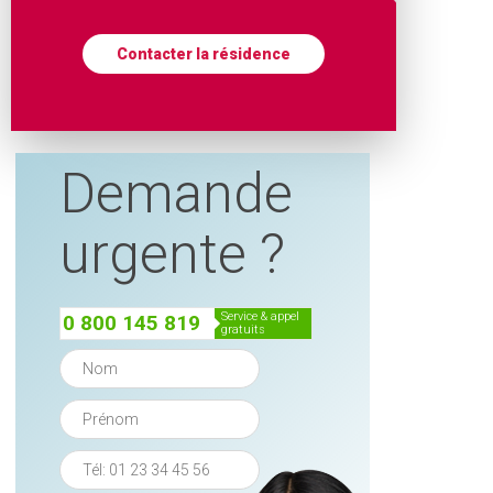
Contacter la résidence
Demande
urgente ?
service & appel
0 800 145 819
gratuits