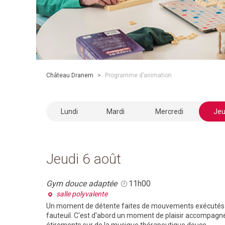
Château Dranem
>
Programme d’animation
Lundi
Mardi
Mercredi
Jeu
Jeudi 6 août
Gym douce adaptée
11h00
salle polyvalente
Un moment de détente faites de mouvements exécutés de
fauteuil. C'est d'abord un moment de plaisir accompagn
étirements sur de la musique thérapeutique douce.