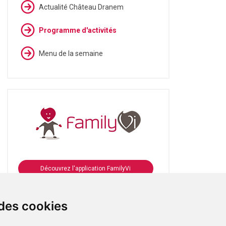
Actualité Château Dranem
Programme d'activités
Menu de la semaine
Découvrez l'application FamilyVi
Se connecter à FamilyVi
 des cookies