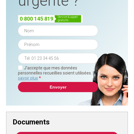
urgente ?
service & appel
0 800 145 819
gratuits
J'accepte que mes données
personnelles recueillies soient utilisées.
En
savoir plus
*
Documents