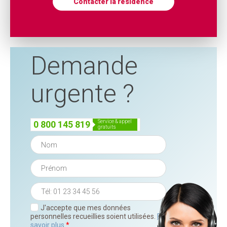
Contacter la résidence
Demande
urgente ?
service & appel
0 800 145 819
gratuits
J'accepte que mes données
personnelles recueillies soient utilisées.
En
savoir plus
*