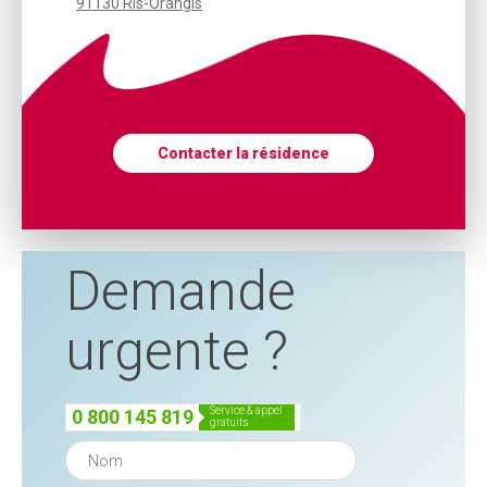
91130 Ris-Orangis
Contacter la résidence
Demande
urgente ?
service & appel
0 800 145 819
gratuits